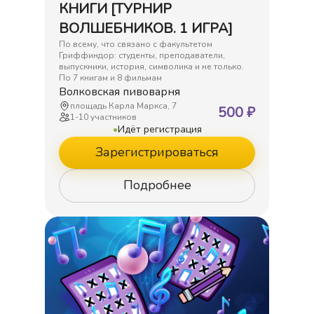
КНИГИ [ТУРНИР
ВОЛШЕБНИКОВ. 1 ИГРА]
По всему, что связано с факультетом
Гриффиндор: студенты, преподаватели,
выпускники, история, символика и не только.
По 7 книгам и 8 фильмам
Волковская пивоварня
площадь Карла Маркса, 7
500
₽
1
-
10
участников
•
Идёт регистрация
Зарегистрироваться
Подробнее