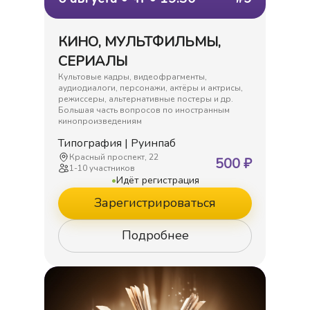
КИНО, МУЛЬТФИЛЬМЫ,
СЕРИАЛЫ
Культовые кадры, видеофрагменты,
аудиодиалоги, персонажи, актёры и актрисы,
режиссеры, альтернативные постеры и др.
Большая часть вопросов по иностранным
кинопроизведениям
Типография | Руинпаб
Красный проспект, 22
500
₽
1
-
10
участников
•
Идёт регистрация
Зарегистрироваться
Подробнее